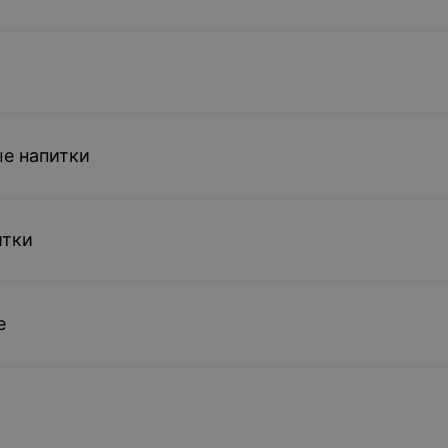
е напитки
итки
е