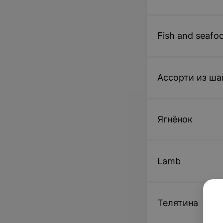
Fish and seafo
Ассорти из ш
Ягнёнок
Lamb
Телятина