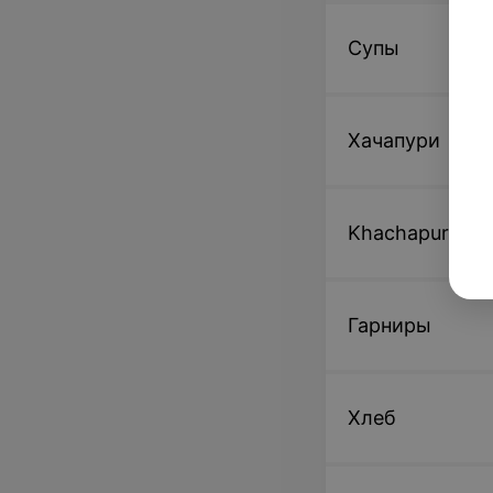
Супы
Хачапури
Khachapuri
Гарниры
Хлеб