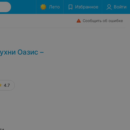
Лето
Избранное
Войти
Сообщить об ошибке
ухни Оазис –
4.7
ти