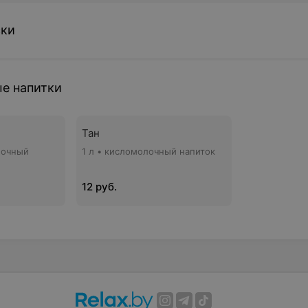
ски
е напитки
Тан
лочный
1 л • кисломолочный напиток
12 руб.