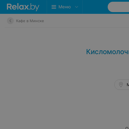
Меню
Кафе в Минске
Кисломолочн
М
О