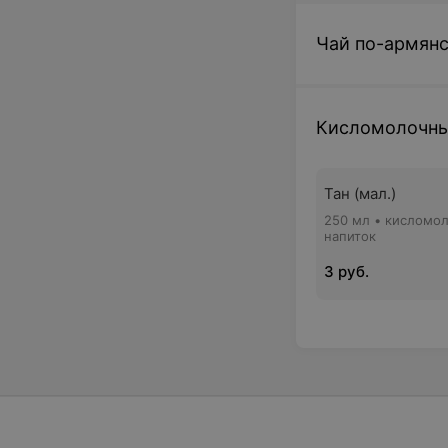
Чай по-армян
Кисломолочны
Тан (мал.)
250 мл • кисломо
напиток
3 руб.