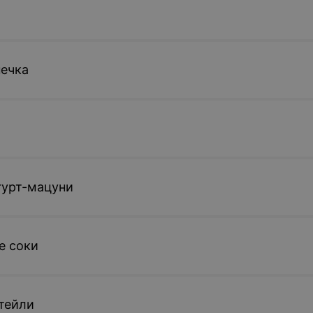
ечка
гурт-мацуни
 соки
тейли