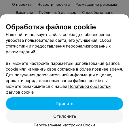
О проекте
Новости проекта
Размещение рекламы
Вакансии
Публичный договор
Способы оплаты
Публичный договор по использованию сервиса
Обработка файлов cookie
«Афиша»
Наш сайт использует файлы cookie для обеспечения
Пользовательское соглашение
удобства пользователей сайта, его улучшения, сбора
Написать в поддержку
статистики и предоставления персонализированных
Связаться по вопросам сотрудничества
рекомендаций.
Написать руководителю relax.by
Вы можете настроить параметры использования файлов
Персональные настройки cookie
cookie или изменить свое согласие в более позднее время.
Для получения дополнительной информации о целях,
Обработка персональных данных
сроках и порядке использования файлов cookie вы
можете ознакомиться с нашей
Политикой обработки
файлов cookie
© 2026 ООО «Артокс Лаб», УНП 191700409, регистрирующий орган -
Минский горисполком
| 220012, Республика Беларусь, г. Минск,
Принять
улица Толбухина, 2, пом. 16 | info@relax.by
Отклонить
Персональные настройки Cookie