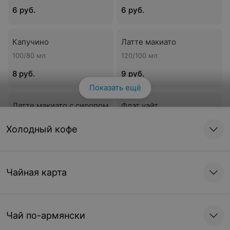
6 руб.
6 руб.
Капучино
Латте макиато
100/80 мл
120/100 мл
8 руб.
9 руб.
Показать ещё
Латте макиато с сиропом
Флэт уайт
120/100/15 мл • ежевика,
200 мл
клубника, малина, ваниль,
Холодный кофе
кокос, карамель, мята,
имбирь
10 руб.
9 руб.
Чайная карта
Раф
220/10 мл
Чай по-армянски
10 руб.