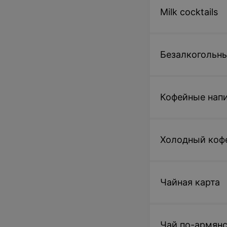
Milk cocktails
Безалкогольны
Кофейные нап
Холодный коф
Чайная карта
Чай по-армян