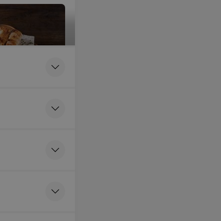
сыра Сулугуни в
 лаваше с
р сулугуни,
аваш