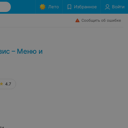
Лето
Избранное
Войти
Сообщить об ошибке
зис – Меню и
4.7
ти