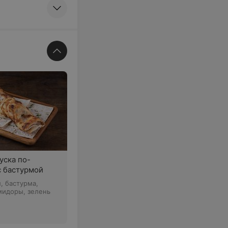
уска по-
с бастурмой
ш, бастурма,
мидоры, зелень