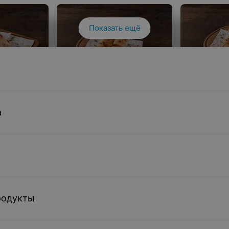
Показать ещё
по-
Шашлык из сыра Сулугуни в
Шашлык из 
атом
обжареном лаваше
обжаренном
а
бастурмой
угуни,
100 г • сыр сулугуни, лаваш
100/20 г • сы
ат, томаты
бастурма, л
16 руб.
17 руб.
родукты