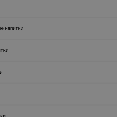
е напитки
итки
е
ски