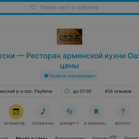
Поиск мест и событий
уски — Ресторан армянской кухни Оа
цены
Профиль подтвержден
инский р-н пос. Раубичи
до 01:00
456 отзывов
БРОНИРОВАТЬ
ТЕЛЕФОНЫ
МАРШРУТ
В ИЗБРАННОЕ
ВОПРОС
456
 нас
Меню и цены
Фотогалерея
Отзывы
Новос