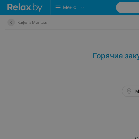
Меню
Кафе в Минске
Горячие зак
М
О