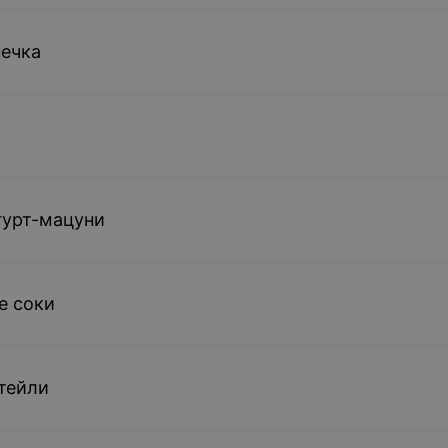
ечка
гурт-мацуни
 соки
тейли