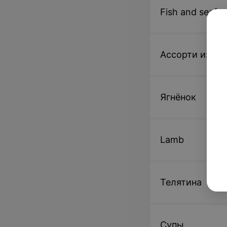
Fish and seafo
Ассорти из ш
Ягнёнок
Lamb
Телятина
Супы