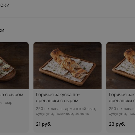
уски
ки
ов с сыром
Горячая закуска по-
Горячая зак
еревански с сыром
еревански 
ы, сыр
250 г • лаваш, армянский сыр,
250 г • лава
сулугуни, помидор, зелень
сулугуни, по
21 руб.
23 руб.