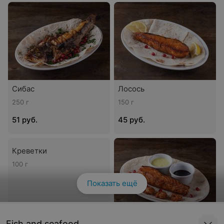
Сибас
Лосось
250 г
150 г
51 руб.
45 руб.
Креветки
100 г
Показать ещё
Fish and seafood