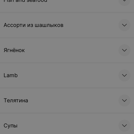
Морепродукты
150/50/30/30 г • семга,
креветки
34 руб.
57 руб.
Ассорти из шашлыков
Ягнёнок
Lamb
Телятина
Супы