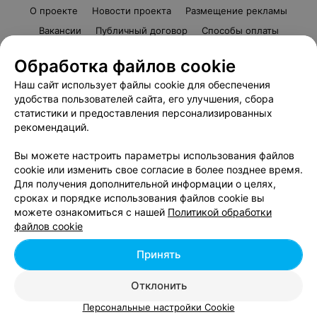
О проекте
Новости проекта
Размещение рекламы
Вакансии
Публичный договор
Способы оплаты
Публичный договор по использованию сервиса
Обработка файлов cookie
«Афиша»
Наш сайт использует файлы cookie для обеспечения
Пользовательское соглашение
удобства пользователей сайта, его улучшения, сбора
Написать в поддержку
статистики и предоставления персонализированных
Связаться по вопросам сотрудничества
рекомендаций.
Написать руководителю relax.by
Вы можете настроить параметры использования файлов
Персональные настройки cookie
cookie или изменить свое согласие в более позднее время.
Для получения дополнительной информации о целях,
Обработка персональных данных
сроках и порядке использования файлов cookie вы
можете ознакомиться с нашей
Политикой обработки
файлов cookie
© 2026 ООО «Артокс Лаб», УНП 191700409, регистрирующий орган -
Минский горисполком
| 220012, Республика Беларусь, г. Минск,
Принять
улица Толбухина, 2, пом. 16 | info@relax.by
Отклонить
Персональные настройки Cookie