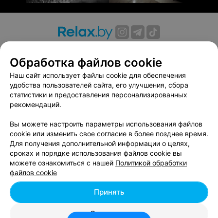
О проекте
Новости проекта
Размещение рекламы
Обработка файлов cookie
Вакансии
Публичный договор
Способы оплаты
Публичный договор по использованию сервиса
Наш сайт использует файлы cookie для обеспечения
«Афиша»
удобства пользователей сайта, его улучшения, сбора
статистики и предоставления персонализированных
Пользовательское соглашение
рекомендаций.
Написать в поддержку
Вы можете настроить параметры использования файлов
Связаться по вопросам сотрудничества
cookie или изменить свое согласие в более позднее время.
Написать руководителю relax.by
Для получения дополнительной информации о целях,
Персональные настройки cookie
сроках и порядке использования файлов cookie вы
можете ознакомиться с нашей
Политикой обработки
Обработка персональных данных
файлов cookie
Принять
© 2026 ООО «Артокс Лаб», УНП 191700409, регистрирующий орган -
Отклонить
Минский горисполком
| 220012, Республика Беларусь, г. Минск,